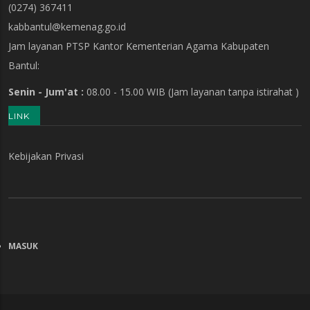
(0274) 367411
kabbantul@kemenag.go.id
Jam layanan PTSP Kantor Kementerian Agama Kabupaten
Bantul:
Senin - Jum'at :
08.00 - 15.00 WIB
(Jam layanan tanpa istirahat )
LINK
Kebijakan Privasi
MASUK
MENU
AKUN
PENGGUNA