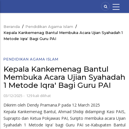
Lompat
ke
isi
utama
Beranda
/
Pendidikan Agama Islam
/
Breadcrumb
Kepala Kankemenag Bantul Membuka Acara Ujian Syahadah 1
Metode Iqra' Bagi Guru PAI
PENDIDIKAN AGAMA ISLAM
Kepala Kankemenag Bantul
Membuka Acara Ujian Syahadah
1 Metode Iqra' Bagi Guru PAI
03/12/2025
-
129 kali dilihat
Dikirim oleh
Dendy Pramana.P
pada 12 March 2025
Kepala Kankemenag Bantul, Ahmad Shidqi didampingi Kasi PAIS,
Suprapto dan Ketua Pokjawas PAI, Suripto membuka acara Ujian
Syahadah 1 Metode Iqra' bagi Guru PAI se-Kabupaten Bantul