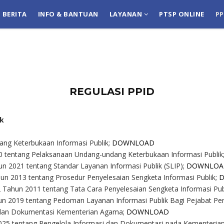
BERITA
INFO & BANTUAN
LAYANAN
PTSP ONLINE
P
REGULASI PPID
ik
ng Keterbukaan Informasi Publik
;
DOWNLOAD
 tentang Pelaksanaan Undang-undang Keterbukaan Informasi Publik
n 2021 tentang Standar Layanan Informasi Publik (SLIP);
DOWNLOA
un 2013 tentang Prosedur Penyelesaian Sengketa Informasi Publik
;
ahun 2011 tentang Tata Cara Penyelesaian Sengketa Informasi Publ
 2019 tentang Pedoman Layanan Informasi Publik Bagi Pejabat Pen
 dan Dokumentasi Kementerian Agama;
DOWNLOAD
25 tentang Pengelola Informasi dan Dokumentasi pada Kementeri