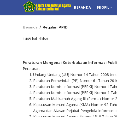
Lompat
NAVIGASI
BERANDA
PROFIL
ke
UTAMA
isi
utama
Beranda
/
Regulasi PPID
Breadcrumb
1465 kali dilihat
Peraturan Mengenai Keterbukaan Informasi Publ
Peraturan:
Undang-Undang (UU) Nomor 14 Tahun 2008 tenta
Peraturan Pemerintah (PP) Nomor 61 Tahun 2010
Peraturan Komisi Informasi (PERKI) Nomor I Tahu
Peraturan Komisi Informasi (PERKI) Nomor 1 Tah
Peraturan Mahkamah Agung RI (Perma) Nomor 2 T
Keputusan Menteri Agama (KMA) Nomor 92 Tahun
Agama dan Atasan Pejabat Pengelola Informasi
Keputusan Menteri Agama Nomor 1518 Tahun 20