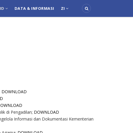
PID
DATA & INFORMASI
ZI
;
DOWNLOAD
D
DOWNLOAD
ik di Pengadilan
;
DOWNLOAD
gelola Informasi dan Dokumentasi Kementerian
an Agama;
DOWNLOAD