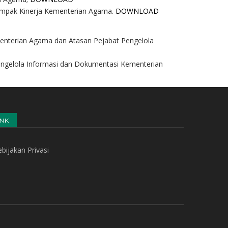
Dampak Kinerja Kementerian Agama.
DOWNLOAD
enterian Agama dan Atasan Pejabat Pengelola
engelola Informasi dan Dokumentasi Kementerian
INK
bijakan Privasi