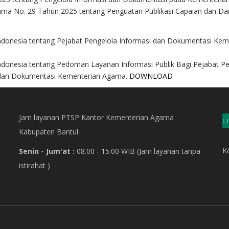
Agama No. 29 Tahun 2025 tentang Penguatan Publikasi Capaian dan 
donesia tentang Pejabat Pengelola Informasi dan Dokumentasi Kem
donesia tentang Pedoman Layanan Informasi Publik Bagi Pejabat P
 dan Dokumentasi Kementerian Agama
.
DOWNLOAD
Jam layanan PTSP Kantor Kementerian Agama
L
Kabupaten Bantul:
Ke
Senin - Jum'at :
08.00 - 15.00 WIB
(Jam layanan tanpa
istirahat )