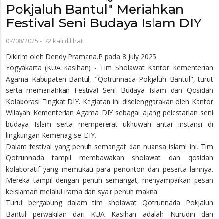
Pokjaluh Bantul" Meriahkan
Festival Seni Budaya Islam DIY
07/08/2025
-
72 kali dilihat
Dikirim oleh
Dendy Pramana.P
pada 8 July 2025
Yogyakarta (KUA Kasihan) - Tim Sholawat Kantor Kementerian
Agama Kabupaten Bantul, "Qotrunnada Pokjaluh Bantul", turut
serta memeriahkan Festival Seni Budaya Islam dan Qosidah
Kolaborasi Tingkat DIY. Kegiatan ini diselenggarakan oleh Kantor
Wilayah Kementerian Agama DIY sebagai ajang pelestarian seni
budaya Islam serta mempererat ukhuwah antar instansi di
lingkungan Kemenag se-DIY.
Dalam festival yang penuh semangat dan nuansa islami ini, Tim
Qotrunnada tampil membawakan sholawat dan qosidah
kolaboratif yang memukau para penonton dan peserta lainnya.
Mereka tampil dengan penuh semangat, menyampaikan pesan
keislaman melalui irama dan syair penuh makna.
Turut bergabung dalam tim sholawat Qotrunnada Pokjaluh
Bantul perwakilan dari KUA Kasihan adalah Nurudin dan