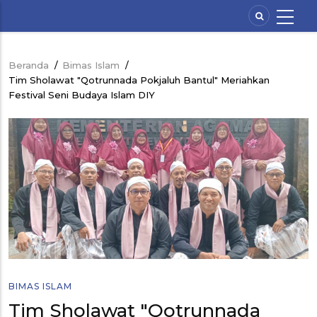
Lompat
ke
isi
utama
Beranda
/
Bimas Islam
/
Breadcrumb
Tim Sholawat "Qotrunnada Pokjaluh Bantul" Meriahkan
Festival Seni Budaya Islam DIY
BIMAS ISLAM
Tim Sholawat "Qotrunnada