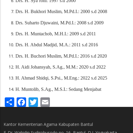
Drs. H. Sya’roni
: 1997 s.d 2000
Drs. H. Bukhori Muslim, M.Pd.I.
: 2000 s.d 2008
Drs. Suharto Djuwaini, M.Pd.I.
: 2008 s.d 2009
Drs. H. Muntachob, M.H.I.
: 2009 s.d 2011
Drs. H. Abdul Madjid, M.A.
: 2011 s.d 2016
Drs. H. Buchori Muslim, M.Pd.I.
: 2016 s.d 2020
H. Aidi Johansyah, S.Ag., M.M.
: 2020 s.d 2022
H. Ahmad Shidqi, S.Psi., M.Eng.: 2022 s.d 2025
H. Muntolib, S.Ag., M.S.I.: Sedang Menjabat
Share
Facebook
Twitter
Email
Kantor Kementerian Agama Kabupaten Bantul
Jl. Dr. Wahidin Sudirohusodo no. 16, Bantul, D.I. Yogyakarta