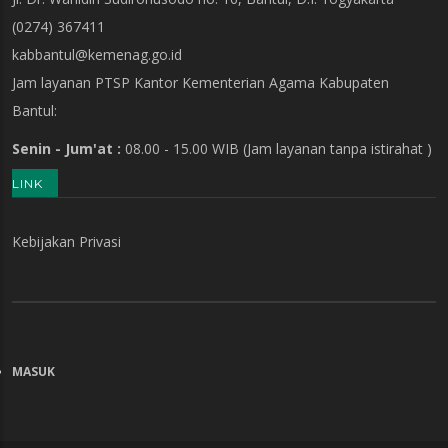
(0274) 367411
kabbantul@kemenag.go.id
Jam layanan PTSP Kantor Kementerian Agama Kabupaten
Bantul:
Senin - Jum'at :
08.00 - 15.00 WIB
(Jam layanan tanpa istirahat )
LINK
Kebijakan Privasi
MASUK
MENU
AKUN
PENGGUNA