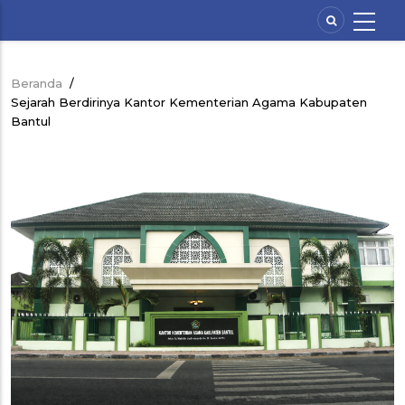
Lompat
ke
isi
utama
Beranda
/
Breadcrumb
Sejarah Berdirinya Kantor Kementerian Agama Kabupaten
Bantul