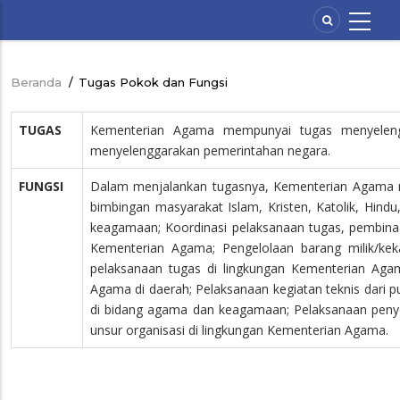
Lompat
ke
isi
utama
Beranda
/
Tugas Pokok dan Fungsi
Breadcrumb
TUGAS
Kementerian Agama mempunyai tugas menyeleng
menyelenggarakan pemerintahan negara.
FUNGSI
Dalam menjalankan tugasnya, Kementerian Agama me
bimbingan masyarakat Islam, Kristen, Katolik, Hin
keagamaan; Koordinasi pelaksanaan tugas, pembinaa
Kementerian Agama; Pengelolaan barang milik/k
pelaksanaan tugas di lingkungan Kementerian Agam
Agama di daerah; Pelaksanaan kegiatan teknis dari p
di bidang agama dan keagamaan; Pelaksanaan penye
unsur organisasi di lingkungan Kementerian Agama.