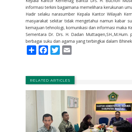
Kepala Kantor Kemenag Bantul Drs. H. Buchori Musl
informasi terkini bagaimana memelihara kerukunan uma
Hadir selaku narasumber Kepala Kantor Wilayah Kem
masyarakat sekitar tidak mengetahui namun kabar su
kemajuan tehnologi, komunikasi dan informasi maka 
Sementara Dr. Drs. H. Dadan Muttaqien,SH.,M.Hum. 
berbagai suku dan agama yang terbingkai dalam Bhineka
Share
Facebook
Twitter
Email
RELATED ARTICLES