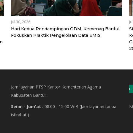
Jul 30, 2026
Ju
Hari Kedua Pendampingan ODM, Kemenag Bantul
S
Fokuskan Praktik Pengelolaan Data EMIS
K
an
G
2
Jam layanan PTSP Kantor Kementerian Agama
L
Kabupaten Bantul:
Ke
Senin - Jum'at :
08.00 - 15.00 WIB
(Jam layanan tanpa
istirahat )