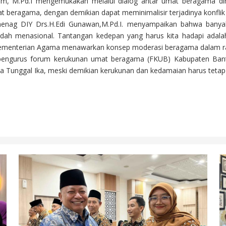
im, M.Pd.I mengemukakan melalui dialog antar umat beragama dih
t beragama, dengan demikian dapat meminimalisir terjadinya konfli
enag DIY Drs.H.Edi Gunawan,M.Pd.I. menyampaikan bahwa banyak
dah menasional. Tantangan kedepan yang harus kita hadapi adalah 
Kementerian Agama menawarkan konsep moderasi beragama dalam ra
pengurus forum kerukunan umat beragama (FKUB) Kabupaten Bantu
 Tunggal Ika, meski demikian kerukunan dan kedamaian harus tetap t