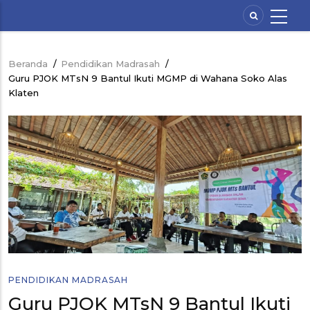
Lompat
ke
isi
utama
Beranda
/
Pendidikan Madrasah
/
Breadcrumb
Guru PJOK MTsN 9 Bantul Ikuti MGMP di Wahana Soko Alas
Klaten
PENDIDIKAN MADRASAH
Guru PJOK MTsN 9 Bantul Ikuti