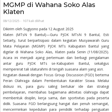
MGMP di Wahana Soko Alas
Klaten
08/12/2025
-
107 kali dilihat
Dikirim oleh
Sugiyono
pada 12 August 2025
Klaten (MTsN 9 Bantul)—Guru PJOK MTsN 9 Bantul, Esti
Setiarty, turut berpartisipasi dalam kegiatan Musyawarah Guru
Mata Pelajaran (MGMP) PJOK MTs Kabupaten Bantul yang
digelar di Wahana Soko Alas, Klaten pada Senin (11/08/2025).
Acara ini menjadi ajang pertemuan dan berbagi pengalaman
antar guru PJOK MTs se-Kabupaten Bantul, sekaligus
mempererat tali silaturahmi di tengah suasana alam yang asri.
Kegiatan diawali dengan Focus Group Discussion (FGD) bertema
Peran Olahraga dalam Pembentukan Karakter Siswa. Melalui
diskusi ini, para guru saling bertukar ide dan strategi
pembelajaran, membahas bagaimana aktivitas olahraga dapat
membentuk disiplin, kerja sama, dan sportivitas pada peserta
didik. Suasana FGD berlangsung hangat dan penuh semangat,
mencerminkan kepedulian para pendidik terhadap penguatan