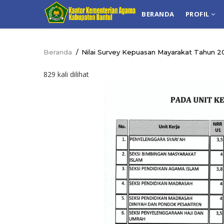
Lompat
NAVIGASI
BERANDA
PROFIL
ke
UTAMA
isi
utama
Beranda
/
Nilai Survey Kepuasan Mayarakat Tahun 
Breadcrumb
829 kali dilihat