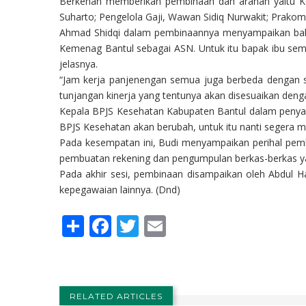
Berkenan memberikan pembinaan dan arahan yaitu K
Suharto; Pengelola Gaji, Wawan Sidiq Nurwakit; Prako
Ahmad Shidqi dalam pembinaannya menyampaikan bahw
Kemenag Bantul sebagai ASN. Untuk itu bapak ibu sem
jelasnya.
“Jam kerja panjenengan semua juga berbeda dengan s
tunjangan kinerja yang tentunya akan disesuaikan den
Kepala BPJS Kesehatan Kabupaten Bantul dalam penya
BPJS Kesehatan akan berubah, untuk itu nanti segera m
Pada kesempatan ini, Budi menyampaikan perihal pem
pembuatan rekening dan pengumpulan berkas-berkas yan
Pada akhir sesi, pembinaan disampaikan oleh Abdul Ha
kepegawaian lainnya. (Dnd)
Share
Facebook
Twitter
Email
RELATED ARTICLES