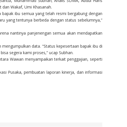
Bantul, Muhammad Subhan; Analis SDMA, Abdul Haris
at dan Wakaf, Umi Khasanah.
 bapak ibu semua yang telah resmi bergabung dengan
aru yang tentunya berbeda dengan status sebelumnya,”
 karena nantinya panjenengan semua akan mendapatkan
mengumpulkan data. “Status kepesertaan bapak ibu di
 bisa segera kami proses,” ucap Subhan.
tara Wawan menyampaikan terkait penggajian, seperti
kasi Pusaka, pembuatan laporan kinerja, dan informasi