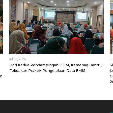
Jul 30, 2026
Ju
Hari Kedua Pendampingan ODM, Kemenag Bantul
S
Fokuskan Praktik Pengelolaan Data EMIS
K
an
G
2