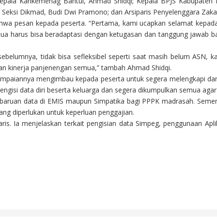
epala Kankemenag Bantul, Ahmad Shidqi; Kepala BPJS Kabupaten 
m Seksi Dikmad, Budi Dwi Pramono; dan Arsiparis Penyelenggara Zak
a pesan kepada peserta. “Pertama, kami ucapkan selamat kepada
ua harus bisa beradaptasi dengan ketugasan dan tanggung jawab b
ebelumnya, tidak bisa sefleksibel seperti saat masih belum ASN,
gan kinerja panjenengan semua,” tambah Ahmad Shidqi.
mpaiannya mengimbau kepada peserta untuk segera melengkapi dan 
engisi data diri beserta keluarga dan segera dikumpulkan semua agar
baruan data di EMIS maupun Simpatika bagi PPPK madrasah. Semen
g diperlukan untuk keperluan penggajian.
ris. Ia menjelaskan terkait pengisian data Simpeg, penggunaan Apli