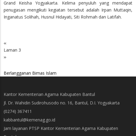
Grand Keisha Yogyakarta. Kelima penyuluh yang mendapat
penugasan mengikuti kegiatan tersebut adalah Irpan Muttaqin,
Inganatus Solihah, Husnul Hidayati, Siti Rohmah dan Latifah.
Halaman
‹‹
Pagination
sebelumnya
Laman 3
Halaman
››
berikutnya
Berlangganan Bimas Islam
Kantor Kementerian Agama Kabupaten Bantul
Jl. Dr. Wahidin Sudirohusodo no. 16, Bantul, D.I. Yogyakarta
(0274) 367411
kabbantul@kemenag.go.id
Jam layanan PTSP Kantor Kementerian Agama Kabupaten