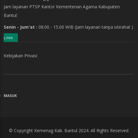
Jam layanan PTSP Kantor Kementerian Agama Kabupaten
Bantul:
Senin - Jum'at :
08.00 - 15.00 WIB
(Jam layanan tanpa istirahat )
LINK
Kebijakan Privasi
MASUK
MENU
AKUN
PENGGUNA
© Copyright
Kemenag Kab. Bantul
2024. All Rights Reserved.