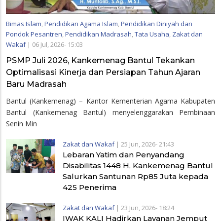
Bimas Islam
,
Pendidikan Agama Islam
,
Pendidikan Diniyah dan
Pondok Pesantren
,
Pendidikan Madrasah
,
Tata Usaha
,
Zakat dan
Wakaf
|
06 Jul, 2026- 15:03
PSMP Juli 2026, Kankemenag Bantul Tekankan
Optimalisasi Kinerja dan Persiapan Tahun Ajaran
Baru Madrasah
Bantul (Kankemenag) – Kantor Kementerian Agama Kabupaten
Bantul (Kankemenag Bantul) menyelenggarakan Pembinaan
Senin Min
Zakat dan Wakaf
|
25 Jun, 2026- 21:43
Lebaran Yatim dan Penyandang
Disabilitas 1448 H, Kankemenag Bantul
Salurkan Santunan Rp85 Juta kepada
425 Penerima
Zakat dan Wakaf
|
23 Jun, 2026- 18:24
IWAK KALI Hadirkan Layanan Jemput